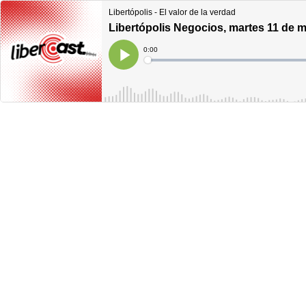
Libertópolis - El valor de la verdad
Libertópolis Negocios, martes 11 de 
Current
0:00
Time
Loaded
:
Play
0%