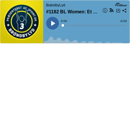
BrøndbyLyd
#1182 BL Women: Et råb om respekt
Current
0:00
Remain
-
0:00
Time
Time
Loaded
:
Play
0%