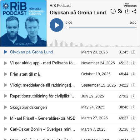
RiB Podcast
Olyckan på Gröna Lund
Current
0:00
Remain
-
0:00
Time
Time
Loaded
:
Play
0%
Olyckan på Gröna Lund
March 23, 2026
31:45
Vi ger aldrig upp - med Polisens förhandlare
November 24, 2025
45:13
Från start till mål
October 19, 2025
48:44
Viktigt meddelande till räddningstjänsten
September 15, 2025
34:22
Repetitionsutbildning för civilplikt i räddningstjänst
July 19, 2025
27:02
Skogsbrandskungen
May 24, 2025
38:46
Mikael Frisell - Generaldirektör MSB
March 27, 2025
49:27
Carl-Oskar Bohlin – Sveriges minister för civilt försvar
March 7, 2025
31:38