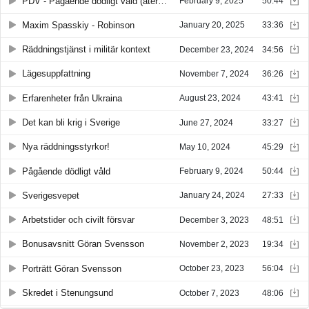
PDV - Pågående dödligt våld (återpublicerat)
February 9, 2025
50:44
Maxim Spasskiy - Robinson
January 20, 2025
33:36
Räddningstjänst i militär kontext
December 23, 2024
34:56
Lägesuppfattning
November 7, 2024
36:26
Erfarenheter från Ukraina
August 23, 2024
43:41
Det kan bli krig i Sverige
June 27, 2024
33:27
Nya räddningsstyrkor!
May 10, 2024
45:29
Pågående dödligt våld
February 9, 2024
50:44
Sverigesvepet
January 24, 2024
27:33
Arbetstider och civilt försvar
December 3, 2023
48:51
Bonusavsnitt Göran Svensson
November 2, 2023
19:34
Porträtt Göran Svensson
October 23, 2023
56:04
Skredet i Stenungsund
October 7, 2023
48:06