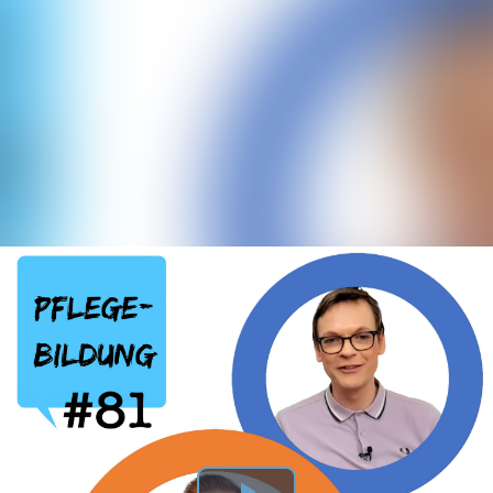
Episode 81: Praxisanleitung und digitale Medien (mit Jan Rosenow, M.A.)