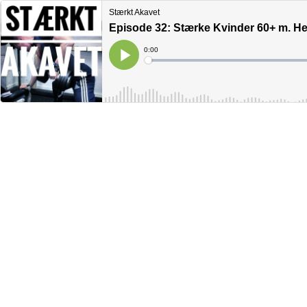
Stærkt Akavet
Episode 32: Stærke Kvinder 60+ m. He
Current
0:00
Time
Loaded
:
Play
0%