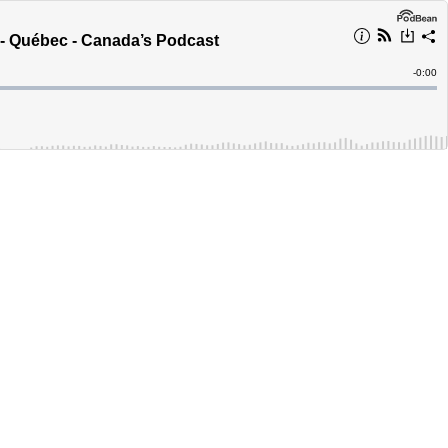
té - Québec - Canada’s Podcast
Remain
-
0:00
Time