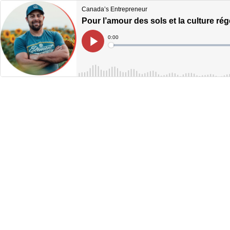
Canada’s Entrepreneur
Pour l’amour des sols et la culture ré
Current
0:00
Time
Loaded
:
Play
0%