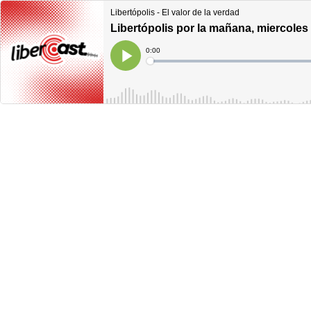
Libertópolis - El valor de la verdad
Libertópolis por la mañana, miercoles
Current
0:00
Time
Loaded
:
Play
0%