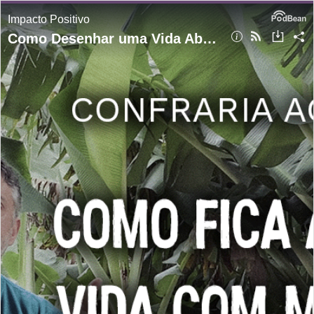
Impacto Positivo
Como Desenhar uma Vida Abundante com menos Energia Disponível