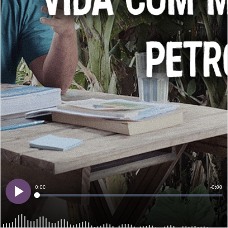
Current
0:00
Remain
-
0:00
Loaded
:
0%
Time
Time
Play