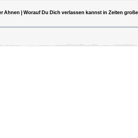
r Ahnen | Worauf Du Dich verlassen kannst in Zeiten große