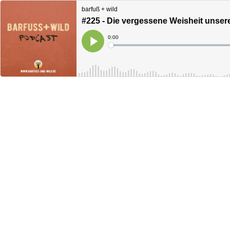
barfuß + wild
#225 - Die vergessene Weisheit unsere
Current
0:00
Time
Loaded
:
Play
0%