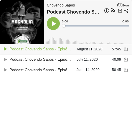
Chovendo Sapos
Podcast Chovendo Sapos - Episódio 3: Magnólia
Current
0:00
Remain
-
0:00
Time
Time
Loaded
:
Play
0%
Podcast Chovendo Sapos - Episódio 3: Magnólia
August 11, 2020
57:45
Podcast Chovendo Sapos - Episódio 2: Colecionismo no Brasil
July 11, 2020
40:09
Podcast Chovendo Sapos - Episódio 1: Guilty Pleasures
June 14, 2020
50:45