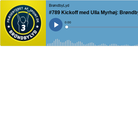
BrøndbyLyd
#789 Kickoff med Ulla Myrhøj: Brøndby 
Current
0:00
Time
Loaded
:
Play
0%