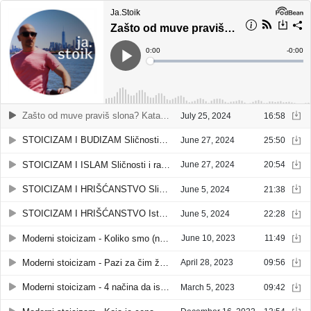
Ja.Stoik
Zašto od muve praviš slona? Katastrofiziranje - kako ga pobediti
Current
0:00
Remain
-
0:00
Time
Time
Loaded
:
Play
0%
Zašto od muve praviš slona? Katastrofiziranje - kako ga pobediti
July 25, 2024
16:58
STOICIZAM I BUDIZAM Sličnosti i razlike
June 27, 2024
25:50
STOICIZAM I ISLAM Sličnosti i razlike
June 27, 2024
20:54
STOICIZAM I HRIŠĆANSTVO Sličnosti i razlike
June 5, 2024
21:38
STOICIZAM I HRIŠĆANSTVO Istorijske paralele
June 5, 2024
22:28
Moderni stoicizam - Koliko smo (ne)moralni - JaStiok podkast
June 10, 2023
11:49
Moderni stoicizam - Pazi za čim žudiš - JaStoik podkast
April 28, 2023
09:56
Moderni stoicizam - 4 načina da iskoristiš najbolje od stoicizma - Ja.Stoik podkast
March 5, 2023
09:42