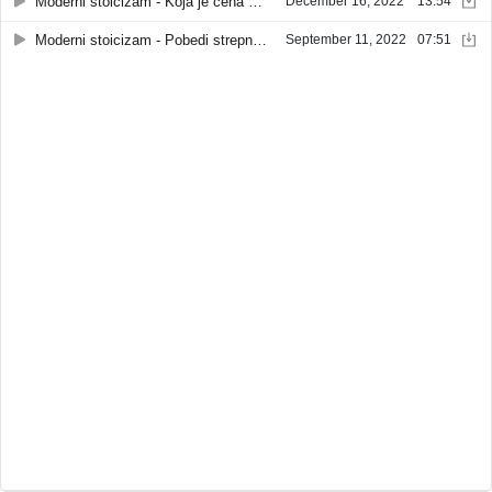
Moderni stoicizam - Koja je cena neiskrenosti - JaStoik podkast
December 16, 2022
13:54
Moderni stoicizam - Pobedi strepnju i nervozu - Ja.Stoik podkast
September 11, 2022
07:51