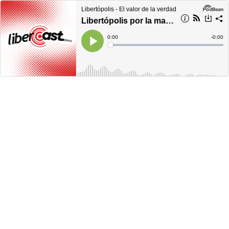
Libertópolis - El valor de la verdad
Libertópolis por la mañana, viernes 13 de octubre de 2023
Current
0:00
Remain
-
0:00
Time
Time
Loaded
:
Play
0%