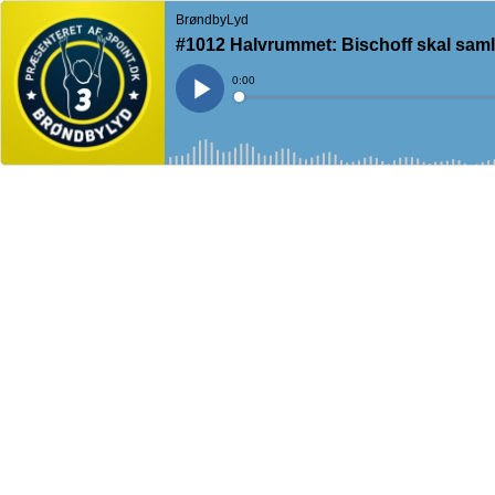
BrøndbyLyd
#1012 Halvrummet: Bischoff skal sam
Current
0:00
Time
Loaded
:
Play
0%