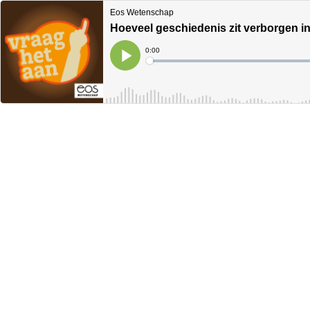
Eos Wetenschap
Hoeveel geschiedenis zit verborgen i
Current
0:00
Time
Loaded
:
Play
0%