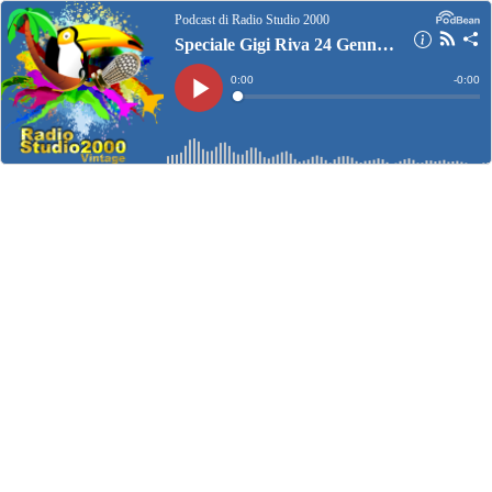
Podcast di Radio Studio 2000
Speciale Gigi Riva 24 Gennaio 2024
Current
0:00
Remain
-
0:00
Time
Time
Loaded
:
Play
0%