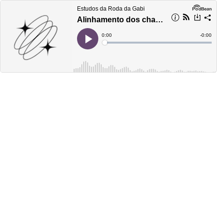
Estudos da Roda da Gabi
Alinhamento dos chakras
Current
0:00
Remain
-
0:00
Time
Time
Loaded
:
Play
0%