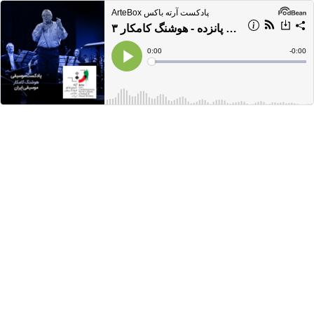
ArteBox پادکست آرته باکس
پادکست موسیقی - شماره پانزده - هوشنگ کامکار ۳
Current
0:00
Remain
-
0:00
Time
Time
Loaded
:
Play
0%