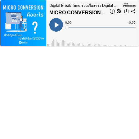
Digital Break Time รวมเรื่องราว Digital Marketing ในทุกแง่มุม
MICRO CONVERSION คืออะไร ทำความรู้จักกับ ไมโครคอนเวอร์ชัน สิ่งเล็ก ๆ ที่ช่วยให้ CRO ดียิ่งขึ้น - DBT022
Current
0:00
Remain
-
0:00
Time
Time
Loaded
:
Play
0%