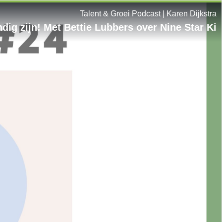
Talent & Groei Podcast | Karen Dijkstra
dig zijn! Met Bettie Lubbers over Nine Star Ki