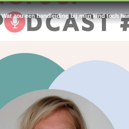
 Wat zou een handleiding bij mijn kind toch han