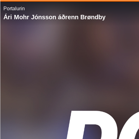
Portalurin
Ári Mohr Jónsson áðrenn Brøndby