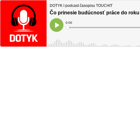
DOTYK ǀ podcast časopisu TOUCHIT
Čo prinesie budúcnosť práce do roku
Current
0:00
Time
Loaded
:
Play
0%