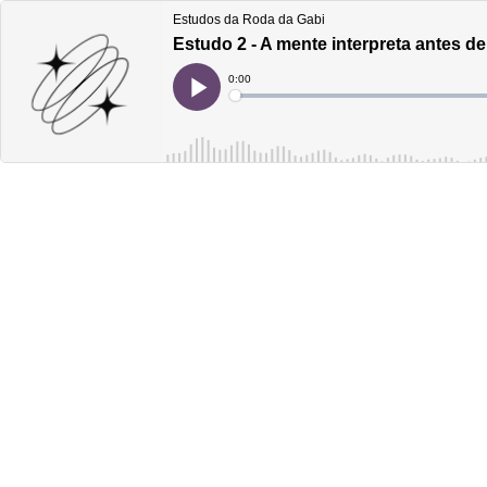
Estudos da Roda da Gabi
Estudo 2 - A mente interpreta antes d
Current
0:00
Time
Loaded
:
Play
0%