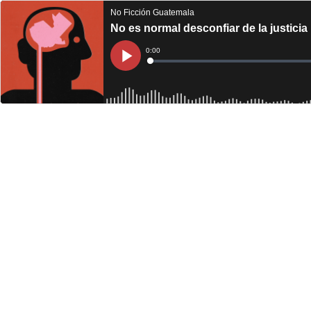
No Ficción Guatemala
No es normal desconfiar de la justicia
Current
0:00
Time
Loaded
:
Play
0%