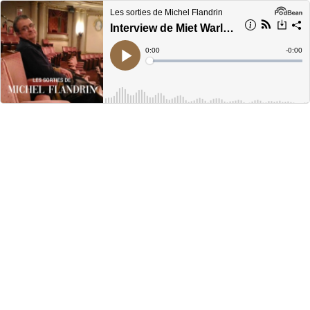
Les sorties de Michel Flandrin
Interview de Miet Warlop
Current
0:00
Remain
-
0:00
Time
Time
Loaded
:
Play
0%