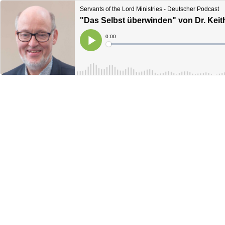
Servants of the Lord Ministries - Deutscher Podcast
"Das Selbst überwinden" von Dr. Keit
Current
0:00
Time
Loaded
:
Play
0%