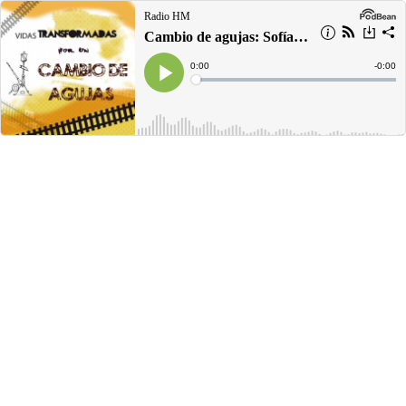
Radio HM
Cambio de agujas: Sofía Valbona Rrembeci
Current
0:00
Remain
-
0:00
Time
Time
Loaded
:
Play
0%