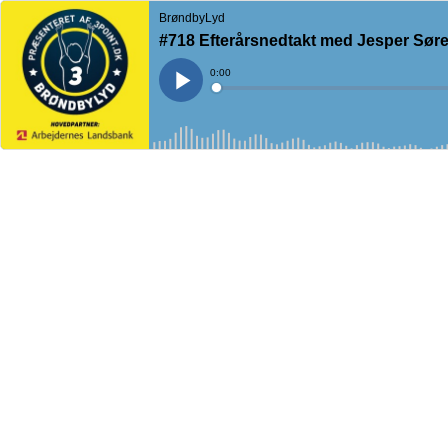
BrøndbyLyd
#718 Efterårsnedtakt med Jesper Sør
Current
0:00
Time
Loaded
:
Play
0%