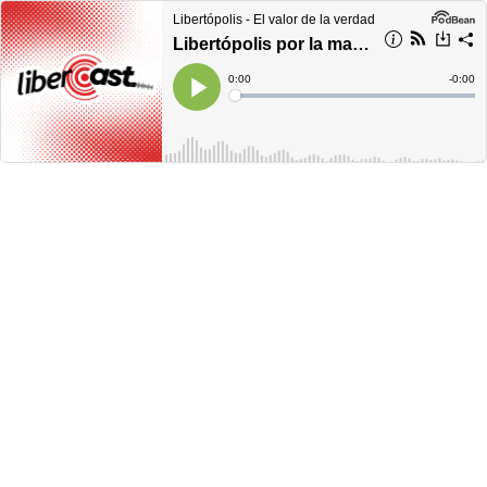
Libertópolis - El valor de la verdad
Libertópolis por la mañana, jueves 25 de marzo 2021
Current
0:00
Remain
-
0:00
Time
Time
Loaded
:
Play
0%