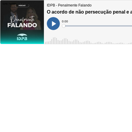
IDPB - Penalmente Falando
O acordo de não persecução penal e a
Current
0:00
Time
Loaded
:
Play
0%