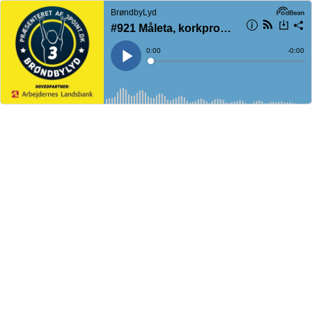
BrøndbyLyd
#921 Måleta, korkproppen og måske et vendepunkt?
Current
0:00
Remain
-
0:00
Time
Time
Loaded
:
Play
0%