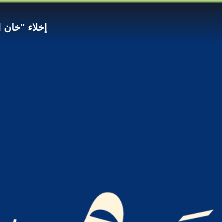
إخلاء "خان ال