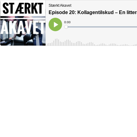
Stærkt Akavet
Episode 20: Kollagentilskud – En litte
Current
0:00
Time
Loaded
:
Play
0%