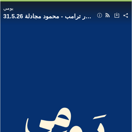
يومي
بين الشقيف وهرمز... إسرائيل تسابق قرار ترامب - محمود مجادلة 31.5.26