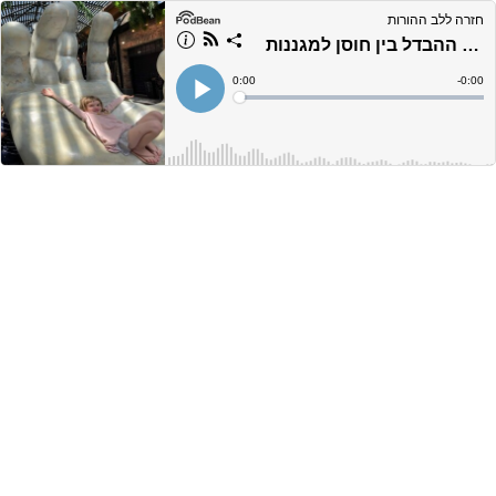
חזרה ללב ההורות
פרק 75- האם כדאי להקשיח לפעמים? - על ההבדל בין חוסן למגננות
Current
0:00
Remain
-
0:00
Time
Time
Loaded
:
Play
0%