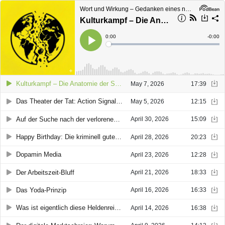
Wort und Wirkung – Gedanken eines neugierigen Textarbeiters
Kulturkampf – Die Anatomie der Spaltung
Current
0:00
Remain
-
0:00
Time
Time
Loaded
:
Play
0%
Kulturkampf – Die Anatomie der Spaltung
May 7, 2026
17:39
Das Theater der Tat: Action Signalling als neue Staatsräson
May 5, 2026
12:15
Auf der Suche nach der verlorenen Katharsis
April 30, 2026
15:09
Happy Birthday: Die kriminell gute Geschichte des teuersten Liedes der Welt
April 28, 2026
20:23
Dopamin Media
April 23, 2026
12:28
Der Arbeitszeit-Bluff
April 21, 2026
18:33
Das Yoda-Prinzip
April 16, 2026
16:33
Was ist eigentlich diese Heldenreise?
April 14, 2026
16:38