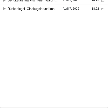
Der digitale Marktschreier: Warum die Suche nach Wahrheit im SEO-Müll erstickt
April 9, 2026
14:13
Rückspiegel, Glaskugeln und künstliche Instinkte – Was sind eigentlich historische Daten?
April 7, 2026
18:22