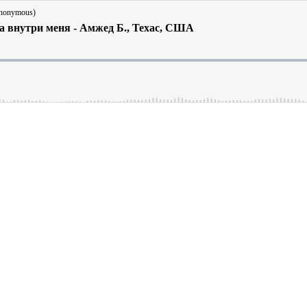
Anonymous)
а внутри меня - Амжед Б., Техас, США