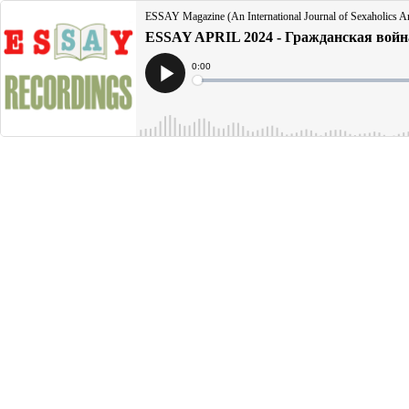
ESSAY Magazine (An International Journal of Sexaholics 
ESSAY APRIL 2024 - Гражданская войн
Current
0:00
Time
Loaded
:
Play
0%