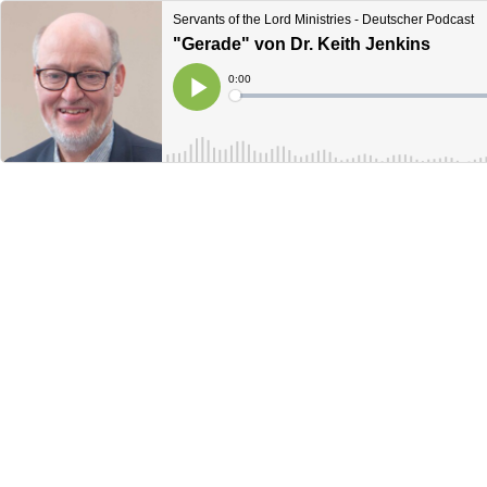
Servants of the Lord Ministries - Deutscher Podcast
"Gerade" von Dr. Keith Jenkins
Current
0:00
Time
Loaded
:
Play
0%