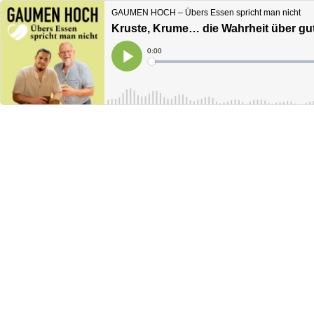
GAUMEN HOCH – Übers Essen spricht man nicht
Kruste, Krume… die Wahrheit über gu
Current
0:00
Time
Loaded
:
Play
0%