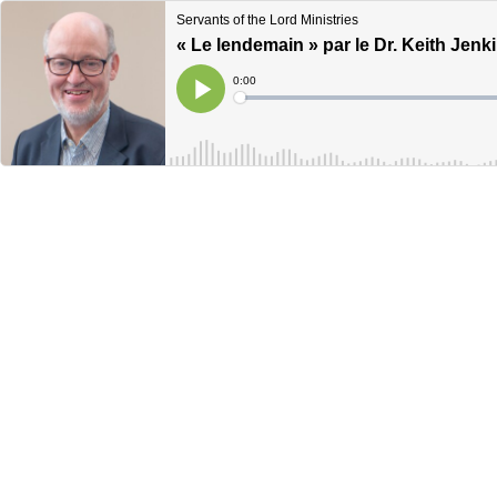
Servants of the Lord Ministries
« Le lendemain » par le Dr. Keith Jenk
Current
0:00
Time
Loaded
:
Play
0%