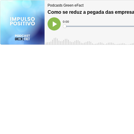
Podcasts Green eFact
Como se reduz a pegada das empres
Current
0:00
Time
Loaded
:
Play
0%