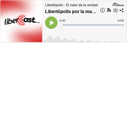
Libertópolis - El valor de la verdad
Libertópolis por la mañana, lunes 04 de octubre 2021
Current
0:00
Remain
-
0:00
Time
Time
Loaded
:
Play
0%