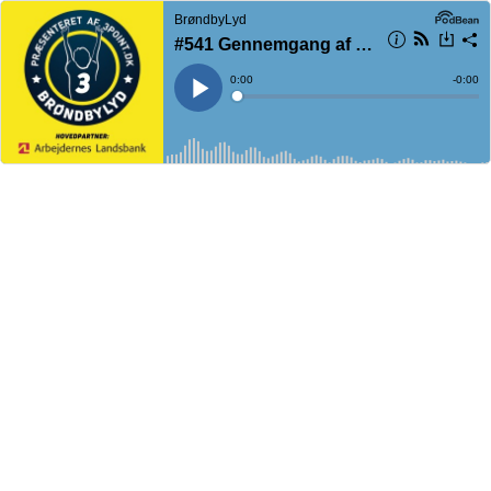
BrøndbyLyd
#541 Gennemgang af Brøndbys transfervindue med CV
Current
0:00
Remain
-
0:00
Time
Time
Loaded
:
Play
0%