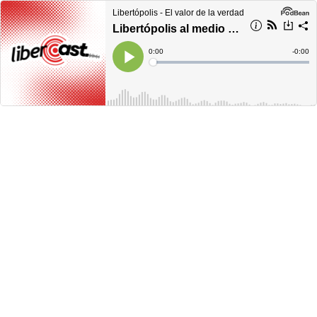
Libertópolis - El valor de la verdad
Libertópolis al medio día, jueves 02 de marzo de 2023
Current
0:00
Remain
-
0:00
Time
Time
Loaded
:
Play
0%