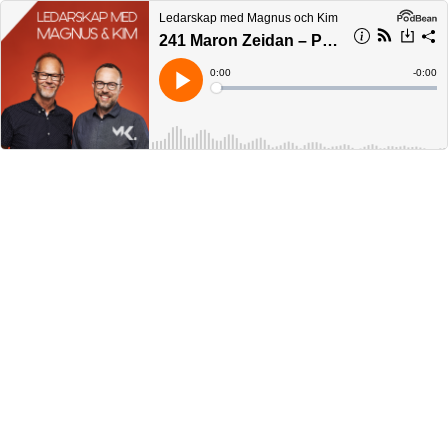
Ledarskap med Magnus och Kim
241 Maron Zeidan – PREVAS
Current
0:00
Remain
-
0:00
Time
Time
Loaded
:
Play
0%