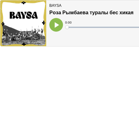
BAYSA
Роза Рымбаева туралы бес хикая
Current
0:00
Time
Loaded
:
Play
0%