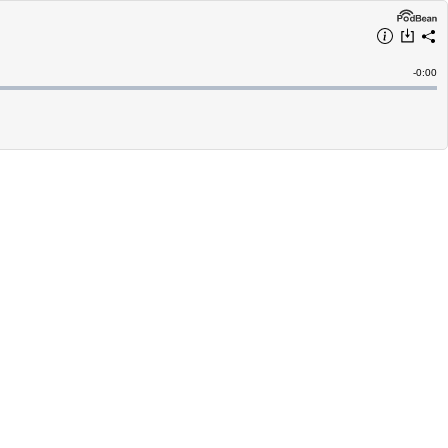
Remain
-
0:00
Time