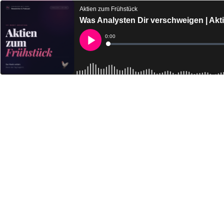
Aktien zum Frühstück
Was Analysten Dir verschweigen | Akti
Current
0:00
Time
Loaded
:
Play
0%