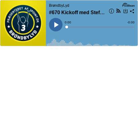
BrøndbyLyd
#670 Kickoff med Steffen Højer: Brøndby IF - Viborg FF
Current
0:00
Remain
-
0:00
Time
Time
Loaded
:
Play
0%