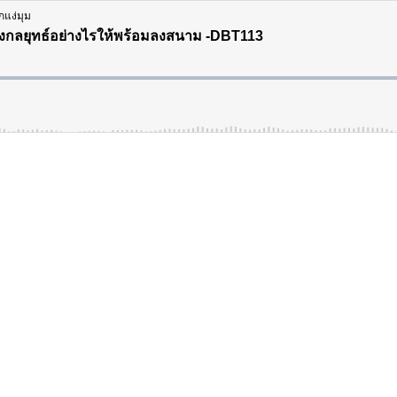
กแง่มุม
้างกลยุทธ์อย่างไรให้พร้อมลงสนาม -DBT113