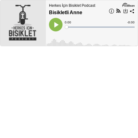
Herkes İçin Bisiklet Podcast
Bisikletli Anne
Current
0:00
Remain
-
0:00
Time
Time
Loaded
:
Play
0%